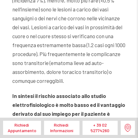
(incidenza 7%), mentre, molto più rare (<0.5%
nell’insieme) sono le lesioni a carico dei vasi
sanguigni o dei nervi che corrono nelle vicinanze
dei vasi. Lesioni a carico dei vasi in prossimità del
cuore o nel cuore stesso si verificano con una
frequenza estremamente bassa (1.2 casi ogni 1000
procedure). Più frequentemente le complicanze
sono transitorie (ematoma lieve ad auto-
assorbimento, dolore toracico transitorio) o
comunque correggibili.
In sintesi il rischio associato allo studio
elettrofisiologico è molto basso ed il vantaggio
derivato dal suo impiego per il paziente è
notevole.
Richiedi
Richiedi
+ 39 02
Appuntamento
Informazioni
52774260