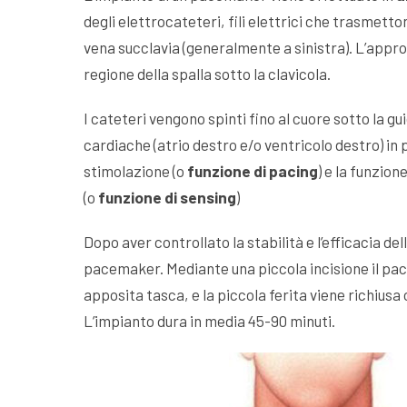
degli elettrocateteri, fili elettrici che trasmetton
vena succlavia (generalmente a sinistra). L’appro
regione della spalla sotto la clavicola.
I cateteri vengono spinti fino al cuore sotto la g
cardiache (atrio destro e/o ventricolo destro) in p
stimolazione (o
funzione di pacing
) e la funzion
(o
funzione di sensing
)
Dopo aver controllato la stabilità e l’efficacia de
pacemaker. Mediante una piccola incisione il pac
apposita tasca, e la piccola ferita viene richiusa 
L’impianto dura in media 45-90 minuti.