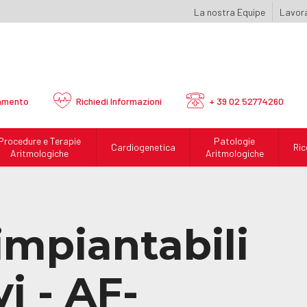
La nostra Equipe
Lavora
amento
Richiedi
Informazioni
+ 39 02 52774260
Procedure e Terapie
Patologie
Cardiogenetica
Ric
Aritmologiche
Aritmologiche
 impiantabili
i - AF-