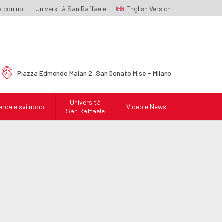
 con noi
Università San Raffaele
English
Piazza Edmondo Malan 2,
San Donato M.se - Milano
Università
erca e sviluppo
Video e News
San Raffaele