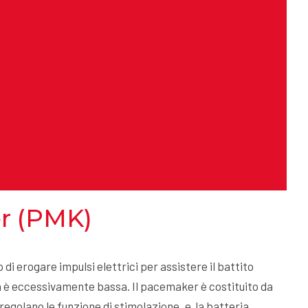
r (PMK)
di erogare impulsi elettrici per assistere il battito
ca è eccessivamente bassa. Il pacemaker è costituito da
 regolano le funzione di stimolazione, e la batteria,