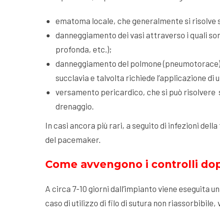
ematoma locale, che generalmente si risolve
danneggiamento dei vasi attraverso i quali so
profonda, etc.);
danneggiamento del polmone (pneumotorace), c
succlavia e talvolta richiede l’applicazione di 
versamento pericardico, che si può risolvere 
drenaggio.
In casi ancora più rari, a seguito di infezioni del
del pacemaker.
Come avvengono i controlli do
A circa 7-10 giorni dall’impianto viene eseguita u
caso di utilizzo di filo di sutura non riassorbibile,