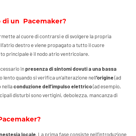
o di un Pacemaker?
rmette al cuore di contrarsi e di svolgere la propria
ell’atrio destro e viene propagato a tutto il cuore
o principale è il nodo atrio ventricolare.
ecessario in
presenza di sintomi dovuti a una bassa
po lento quando si verifica un’alterazione nell
’origine
(ad
o nella
conduzione dell’impulso elettrico
(ad esempio,
incipali disturbi sono vertigini, debolezza, mancanza di
 Pacemaker?
nestesia locale
. La prima fase consiste nell’introduzione